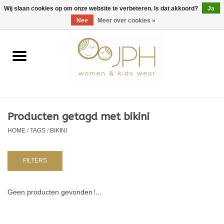
EUR
/
GBP
/
USD
0 Artikelen - €0,00
Wij slaan cookies op om onze website te verbeteren. Is dat akkoord?
Ja
Nee
Meer over cookies »
Home
SHOP BY BRAND
Dames
Producten getagd met bikini
HOME
/
TAGS
/
BIKINI
Kids
Baby
FILTERS
NURSERY / TABLEWARE
Geen producten gevonden!...