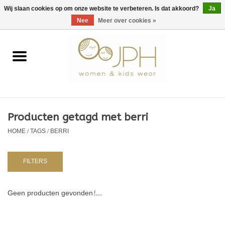
EUR
/
GBP
/
USD
0 Artikelen - €0,00
Wij slaan cookies op om onze website te verbeteren. Is dat akkoord?
Ja
Nee
Meer over cookies »
Home
SHOP BY BRAND
Dames
Producten getagd met berri
HOME
/
TAGS
/
BERRI
Kids
Baby
FILTERS
NURSERY / TABLEWARE
Geen producten gevonden!...