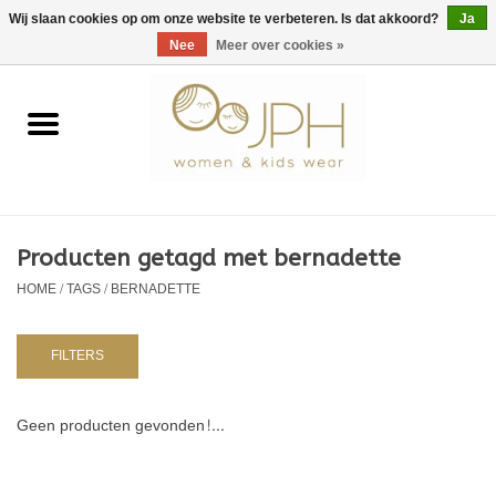
EUR
/
GBP
/
USD
0 Artikelen - €0,00
Wij slaan cookies op om onze website te verbeteren. Is dat akkoord?
Ja
Nee
Meer over cookies »
Home
SHOP BY BRAND
Dames
Producten getagd met bernadette
HOME
/
TAGS
/
BERNADETTE
Kids
Baby
FILTERS
NURSERY / TABLEWARE
Geen producten gevonden!...