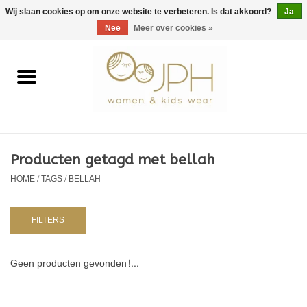
EUR
/
GBP
/
USD
0 Artikelen - €0,00
Wij slaan cookies op om onze website te verbeteren. Is dat akkoord?
Ja
Nee
Meer over cookies »
Home
SHOP BY BRAND
Dames
Producten getagd met bellah
HOME
/
TAGS
/
BELLAH
Kids
Baby
FILTERS
NURSERY / TABLEWARE
Geen producten gevonden!...