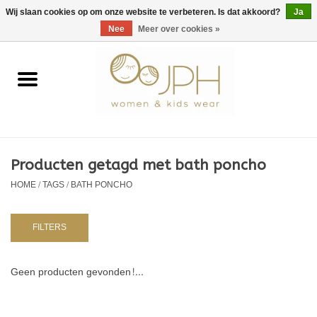
EUR
/
GBP
/
USD
0 Artikelen - €0,00
Wij slaan cookies op om onze website te verbeteren. Is dat akkoord?
Ja
Nee
Meer over cookies »
Home
SHOP BY BRAND
Dames
Producten getagd met bath poncho
HOME
/
TAGS
/
BATH PONCHO
Kids
Baby
FILTERS
NURSERY / TABLEWARE
Geen producten gevonden!...