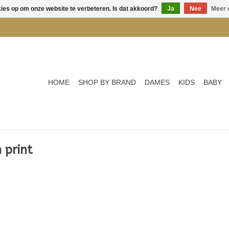
kies op om onze website te verbeteren. Is dat akkoord?
Ja
Nee
Meer 
HOME
SHOP BY BRAND
DAMES
KIDS
BABY
 print