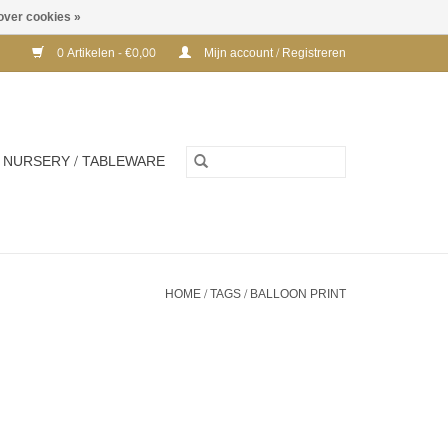
over cookies »
0 Artikelen - €0,00
Mijn account / Registreren
NURSERY / TABLEWARE
HOME
/
TAGS
/
BALLOON PRINT