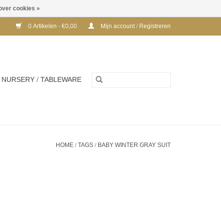
over cookies »
0 Artikelen - €0,00
Mijn account / Registreren
NURSERY / TABLEWARE
HOME
/
TAGS
/
BABY WINTER GRAY SUIT