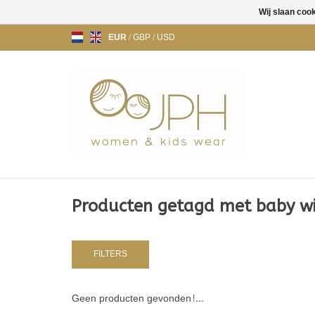
Wij slaan coo
EUR
/
GBP
/
USD
Producten getagd met baby win
FILTERS
Geen producten gevonden!...