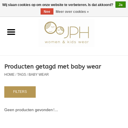
EUR
/
GBP
/
USD
0 Artikelen - €0,00
Wij slaan cookies op om onze website te verbeteren. Is dat akkoord?
Ja
Nee
Meer over cookies »
Home
SHOP BY BRAND
Dames
Producten getagd met baby wear
HOME
/
TAGS
/
BABY WEAR
Kids
Baby
FILTERS
NURSERY / TABLEWARE
Geen producten gevonden!...