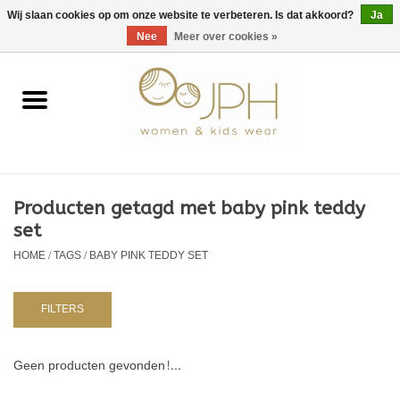
EUR
/
GBP
/
USD
0 Artikelen - €0,00
Wij slaan cookies op om onze website te verbeteren. Is dat akkoord?
Ja
Nee
Meer over cookies »
Home
SHOP BY BRAND
Dames
Producten getagd met baby pink teddy
set
Kids
HOME
/
TAGS
/
BABY PINK TEDDY SET
Baby
FILTERS
NURSERY / TABLEWARE
Geen producten gevonden!...