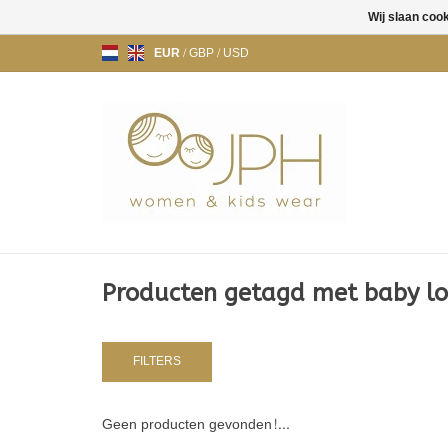
Wij slaan coo
EUR
/
GBP
/
USD
Producten getagd met baby lo
FILTERS
Geen producten gevonden!...