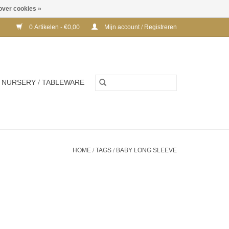
over cookies »
0 Artikelen - €0,00
Mijn account / Registreren
NURSERY / TABLEWARE
HOME
/
TAGS
/
BABY LONG SLEEVE