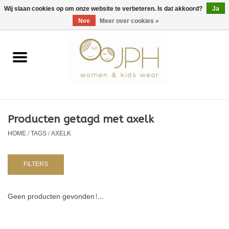
EUR
/
GBP
/
USD
0 Artikelen - €0,00
Wij slaan cookies op om onze website te verbeteren. Is dat akkoord?
Ja
Nee
Meer over cookies »
Home
SHOP BY BRAND
Dames
Producten getagd met axelk
HOME
/
TAGS
/
AXELK
Kids
Baby
FILTERS
NURSERY / TABLEWARE
Geen producten gevonden!...