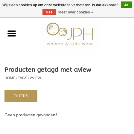
EUR
/
GBP
/
USD
0 Artikelen - €0,00
Wij slaan cookies op om onze website te verbeteren. Is dat akkoord?
Ja
Nee
Meer over cookies »
Home
SHOP BY BRAND
Dames
Producten getagd met aview
HOME
/
TAGS
/
AVIEW
Kids
Baby
FILTERS
NURSERY / TABLEWARE
Geen producten gevonden!...