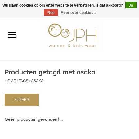
EUR
/
GBP
/
USD
0 Artikelen - €0,00
Wij slaan cookies op om onze website te verbeteren. Is dat akkoord?
Ja
Nee
Meer over cookies »
Home
SHOP BY BRAND
Dames
Producten getagd met asaka
HOME
/
TAGS
/
ASAKA
Kids
Baby
FILTERS
NURSERY / TABLEWARE
Geen producten gevonden!...