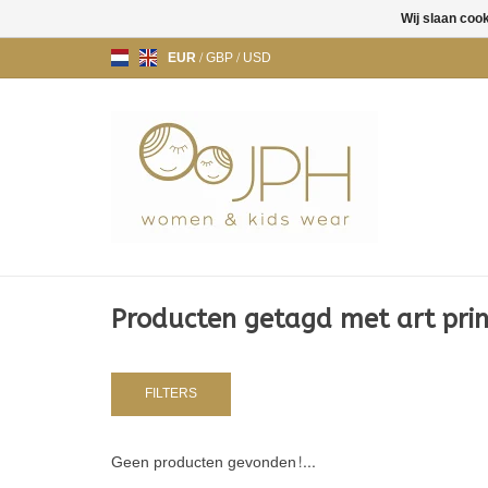
Wij slaan coo
EUR
/
GBP
/
USD
Producten getagd met art prin
FILTERS
Geen producten gevonden!...