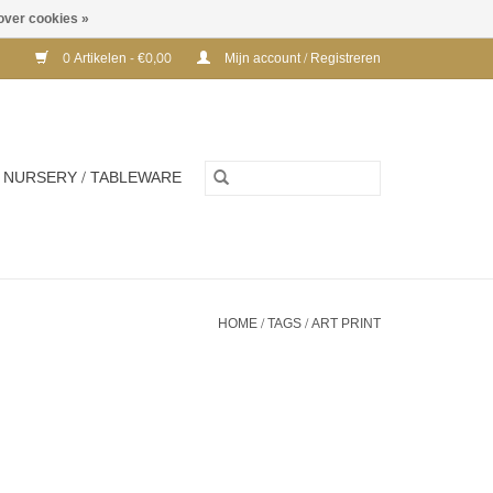
over cookies »
0 Artikelen - €0,00
Mijn account / Registreren
NURSERY / TABLEWARE
HOME
/
TAGS
/
ART PRINT