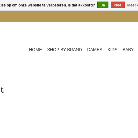
kies op om onze website te verbeteren. Is dat akkoord?
Ja
Nee
Meer 
HOME
SHOP BY BRAND
DAMES
KIDS
BABY
t