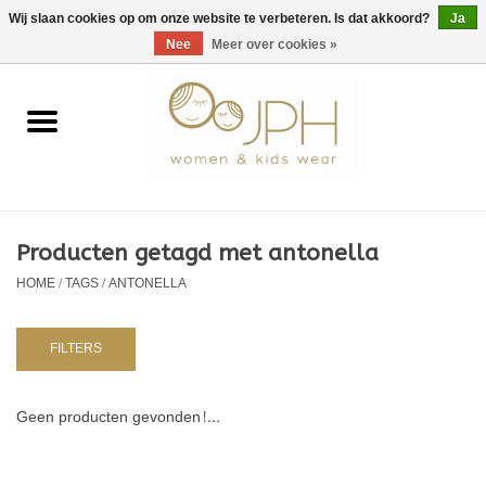
EUR
/
GBP
/
USD
0 Artikelen - €0,00
Wij slaan cookies op om onze website te verbeteren. Is dat akkoord?
Ja
Nee
Meer over cookies »
Home
SHOP BY BRAND
Dames
Producten getagd met antonella
HOME
/
TAGS
/
ANTONELLA
Kids
Baby
FILTERS
NURSERY / TABLEWARE
Geen producten gevonden!...