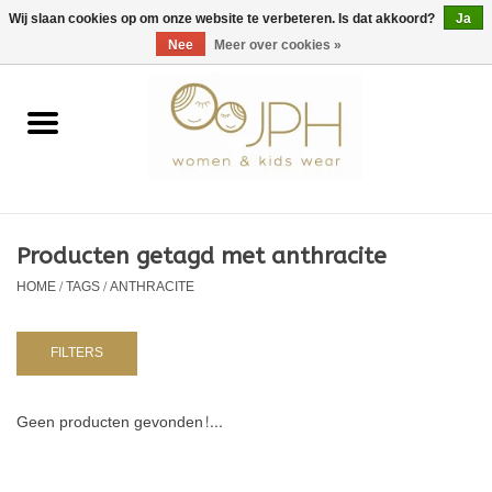
EUR
/
GBP
/
USD
0 Artikelen - €0,00
Wij slaan cookies op om onze website te verbeteren. Is dat akkoord?
Ja
Nee
Meer over cookies »
Home
SHOP BY BRAND
Dames
Producten getagd met anthracite
HOME
/
TAGS
/
ANTHRACITE
Kids
Baby
FILTERS
NURSERY / TABLEWARE
Geen producten gevonden!...