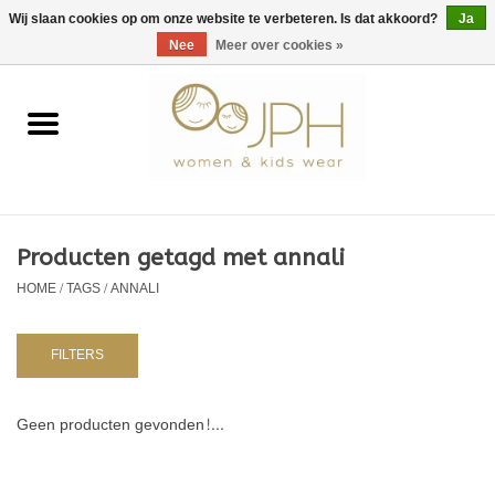
EUR
/
GBP
/
USD
0 Artikelen - €0,00
Wij slaan cookies op om onze website te verbeteren. Is dat akkoord?
Ja
Nee
Meer over cookies »
Home
SHOP BY BRAND
Dames
Producten getagd met annali
HOME
/
TAGS
/
ANNALI
Kids
Baby
FILTERS
NURSERY / TABLEWARE
Geen producten gevonden!...