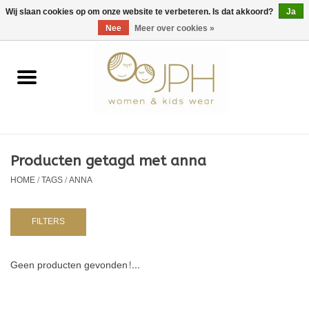
EUR
/
GBP
/
USD
0 Artikelen - €0,00
Wij slaan cookies op om onze website te verbeteren. Is dat akkoord?
Ja
Nee
Meer over cookies »
Home
SHOP BY BRAND
Dames
Producten getagd met anna
HOME
/
TAGS
/
ANNA
Kids
Baby
FILTERS
NURSERY / TABLEWARE
Geen producten gevonden!...