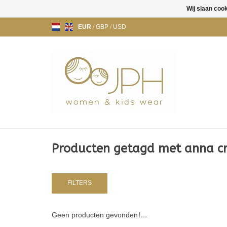
Wij slaan coo
EUR
/
GBP
/
USD
Producten getagd met anna cr
FILTERS
Geen producten gevonden!...