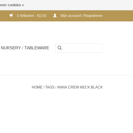
over cookies »
0 Artikelen - €0,00
Mijn account / Registreren
NURSERY / TABLEWARE
HOME
/
TAGS
/
ANNA CREW NECK BLACK