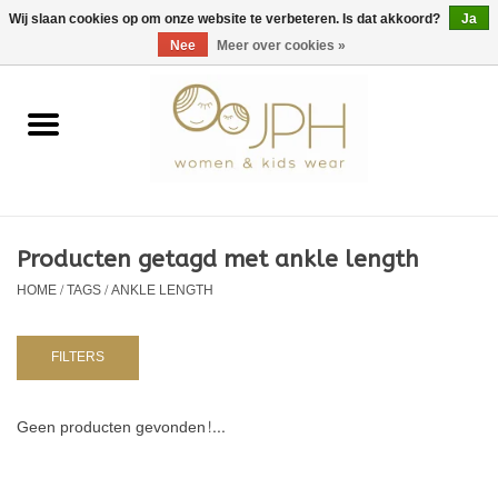
EUR
/
GBP
/
USD
0 Artikelen - €0,00
Wij slaan cookies op om onze website te verbeteren. Is dat akkoord?
Ja
Nee
Meer over cookies »
Home
SHOP BY BRAND
Dames
Producten getagd met ankle length
HOME
/
TAGS
/
ANKLE LENGTH
Kids
Baby
FILTERS
NURSERY / TABLEWARE
Geen producten gevonden!...