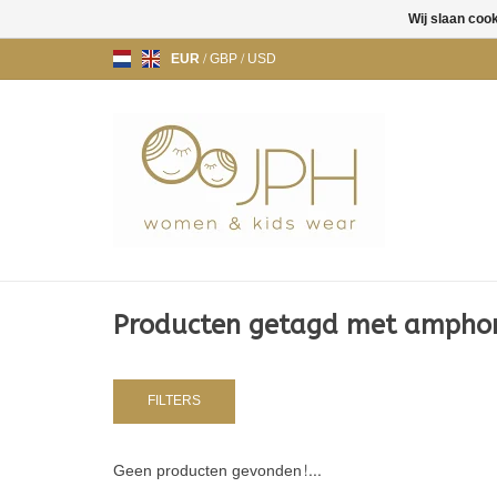
Wij slaan coo
EUR
/
GBP
/
USD
Producten getagd met amphor
FILTERS
Geen producten gevonden!...