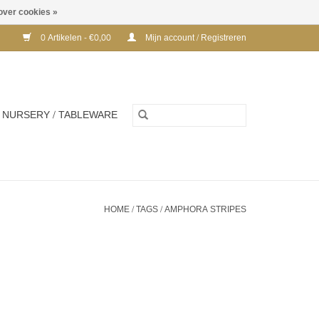
over cookies »
0 Artikelen - €0,00
Mijn account / Registreren
NURSERY / TABLEWARE
HOME
/
TAGS
/
AMPHORA STRIPES