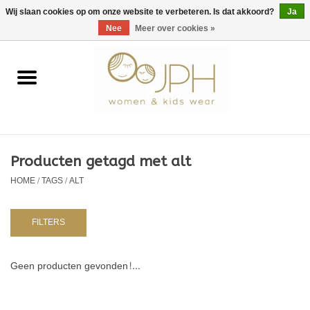
EUR
/
GBP
/
USD
0 Artikelen - €0,00
Wij slaan cookies op om onze website te verbeteren. Is dat akkoord?
Ja
Nee
Meer over cookies »
Home
SHOP BY BRAND
Dames
Producten getagd met alt
HOME
/
TAGS
/
ALT
Kids
Baby
FILTERS
NURSERY / TABLEWARE
Geen producten gevonden!...