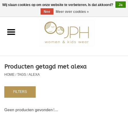
EUR
/
GBP
/
USD
0 Artikelen - €0,00
Wij slaan cookies op om onze website te verbeteren. Is dat akkoord?
Ja
Nee
Meer over cookies »
Home
SHOP BY BRAND
Dames
Producten getagd met alexa
HOME
/
TAGS
/
ALEXA
Kids
Baby
FILTERS
NURSERY / TABLEWARE
Geen producten gevonden!...