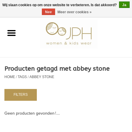
EUR
/
GBP
/
USD
0 Artikelen - €0,00
Wij slaan cookies op om onze website te verbeteren. Is dat akkoord?
Ja
Nee
Meer over cookies »
Home
SHOP BY BRAND
Dames
Producten getagd met abbey stone
HOME
/
TAGS
/
ABBEY STONE
Kids
Baby
FILTERS
NURSERY / TABLEWARE
Geen producten gevonden!...