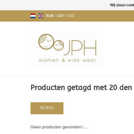
Wij slaan coo
EUR
/
GBP
/
USD
Producten getagd met 20 den 
FILTERS
Geen producten gevonden!...