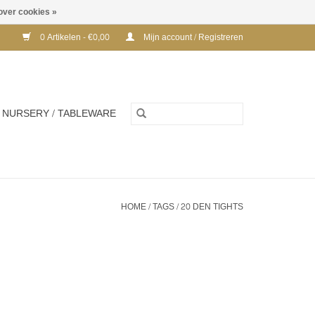
over cookies »
0 Artikelen - €0,00
Mijn account / Registreren
NURSERY / TABLEWARE
HOME
/
TAGS
/
20 DEN TIGHTS