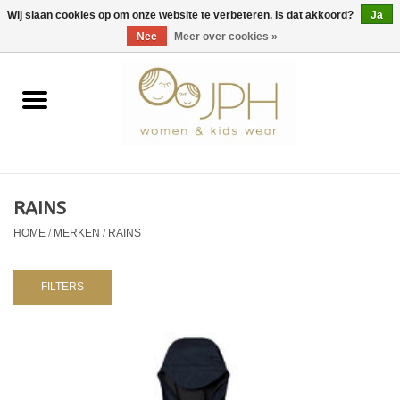
EUR
/
GBP
/
USD
0 Artikelen - €0,00
Wij slaan cookies op om onze website te verbeteren. Is dat akkoord?
Ja
Nee
Meer over cookies »
Home
SHOP BY BRAND
Dames
RAINS
HOME
/
MERKEN
/
RAINS
Kids
Baby
FILTERS
NURSERY / TABLEWARE