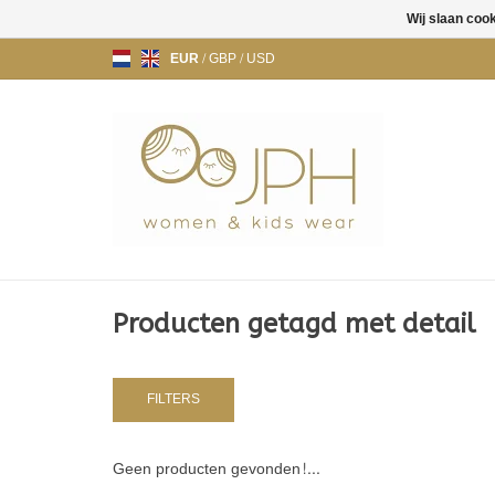
Wij slaan coo
EUR
/
GBP
/
USD
Producten getagd met detail
FILTERS
Geen producten gevonden!...