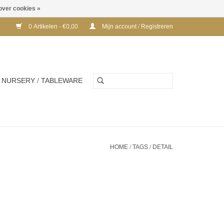
over cookies »
0 Artikelen - €0,00
Mijn account / Registreren
NURSERY / TABLEWARE
HOME
/
TAGS
/
DETAIL