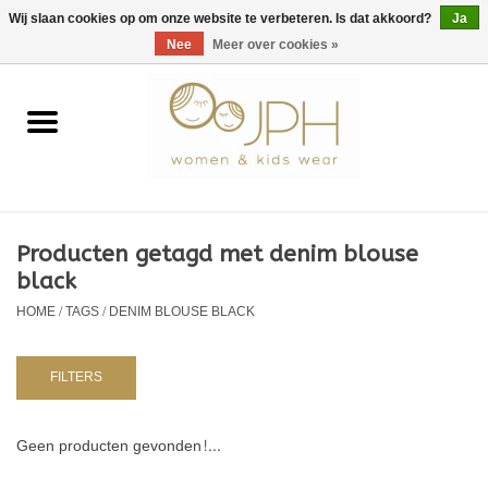
EUR
/
GBP
/
USD
0 Artikelen - €0,00
Wij slaan cookies op om onze website te verbeteren. Is dat akkoord?
Ja
Nee
Meer over cookies »
Home
SHOP BY BRAND
Dames
Producten getagd met denim blouse
black
Kids
HOME
/
TAGS
/
DENIM BLOUSE BLACK
Baby
FILTERS
NURSERY / TABLEWARE
Geen producten gevonden!...