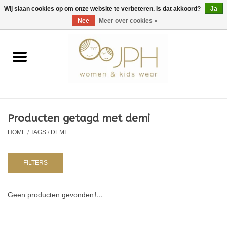
EUR
/
GBP
/
USD
0 Artikelen - €0,00
Wij slaan cookies op om onze website te verbeteren. Is dat akkoord?
Ja
Nee
Meer over cookies »
Home
SHOP BY BRAND
Dames
Producten getagd met demi
HOME
/
TAGS
/
DEMI
Kids
Baby
FILTERS
NURSERY / TABLEWARE
Geen producten gevonden!...