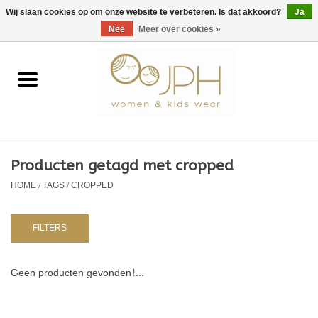
EUR
/
GBP
/
USD
0 Artikelen - €0,00
Wij slaan cookies op om onze website te verbeteren. Is dat akkoord?
Ja
Nee
Meer over cookies »
Home
SHOP BY BRAND
Dames
Producten getagd met cropped
HOME
/
TAGS
/
CROPPED
Kids
Baby
FILTERS
NURSERY / TABLEWARE
Geen producten gevonden!...