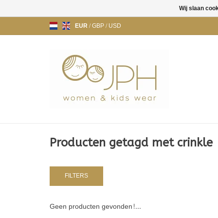
Wij slaan coo
EUR
/
GBP
/
USD
Producten getagd met crinkle
FILTERS
Geen producten gevonden!...