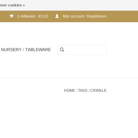
over cookies »
0 Artikelen - €0,00
Mijn account / Registreren
NURSERY / TABLEWARE
HOME
/
TAGS
/
CRINKLE