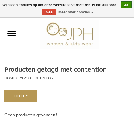
EUR
/
GBP
/
USD
0 Artikelen - €0,00
Wij slaan cookies op om onze website te verbeteren. Is dat akkoord?
Ja
Nee
Meer over cookies »
Home
SHOP BY BRAND
Dames
Producten getagd met contention
HOME
/
TAGS
/
CONTENTION
Kids
Baby
FILTERS
NURSERY / TABLEWARE
Geen producten gevonden!...