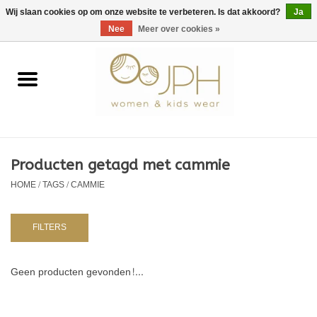
EUR
/
GBP
/
USD
0 Artikelen - €0,00
Wij slaan cookies op om onze website te verbeteren. Is dat akkoord?
Ja
Nee
Meer over cookies »
Home
SHOP BY BRAND
Dames
Producten getagd met cammie
HOME
/
TAGS
/
CAMMIE
Kids
Baby
FILTERS
NURSERY / TABLEWARE
Geen producten gevonden!...