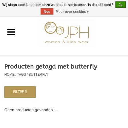
EUR
/
GBP
/
USD
0 Artikelen - €0,00
Wij slaan cookies op om onze website te verbeteren. Is dat akkoord?
Ja
Nee
Meer over cookies »
Home
SHOP BY BRAND
Dames
Producten getagd met butterfly
HOME
/
TAGS
/
BUTTERFLY
Kids
Baby
FILTERS
NURSERY / TABLEWARE
Geen producten gevonden!...