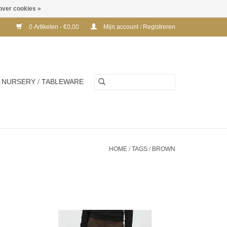
over cookies »
0 Artikelen - €0,00
Mijn account / Registreren
NURSERY / TABLEWARE
HOME
/
TAGS
/
BROWN
40 -
MBYM GENNIE PANTS - BROWN