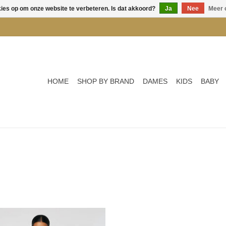
kies op om onze website te verbeteren. Is dat akkoord?
Ja
Nee
Meer 
HOME
SHOP BY BRAND
DAMES
KIDS
BABY
ELLA NOVA BLAZER STRIPED -
BLUNDSTONE BOOTS CLASSIC 23
BROWN 735
BROWN