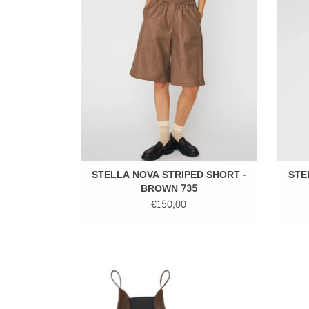
TOEVOEGEN AAN WINKELWAGEN
TO
STELLA NOVA STRIPED SHORT -
STE
BROWN 735
€150,00
BLUNDSTONE CLASSIC ANTIQUE -
G
BROWN 1609
TOEVOEGEN AAN WINKELWAGEN