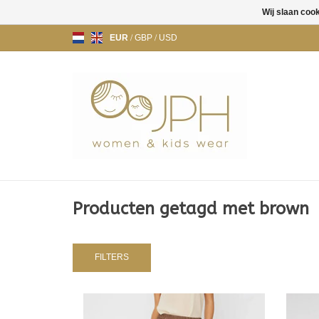
Wij slaan coo
EUR
/
GBP
/
USD
Producten getagd met brown
FILTERS
STELLA NOVA STRIPED SHORT -
ST
BROWN 735