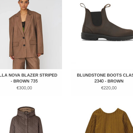
EVOEGEN AAN WINKELWAGEN
LLA NOVA BLAZER STRIPED
BLUNDSTONE BOOTS CLAS
- BROWN 735
2340 - BROWN
€300,00
€220,00
LOBAL FUNK ARROW JACKET -
Mai Velour Rib Dress Brown
BROWN
TOEVOEGEN AAN WINKELWA