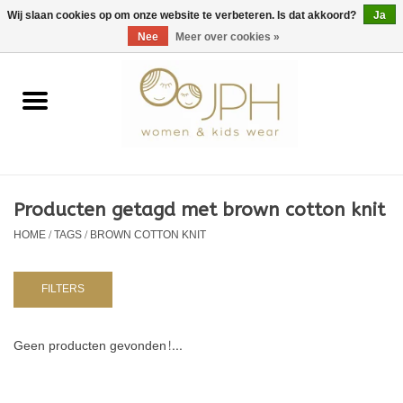
EUR
/
GBP
/
USD
0 Artikelen - €0,00
Wij slaan cookies op om onze website te verbeteren. Is dat akkoord?
Ja
Nee
Meer over cookies »
Home
SHOP BY BRAND
Dames
Producten getagd met brown cotton knit
HOME
/
TAGS
/
BROWN COTTON KNIT
Kids
Baby
FILTERS
NURSERY / TABLEWARE
Geen producten gevonden!...