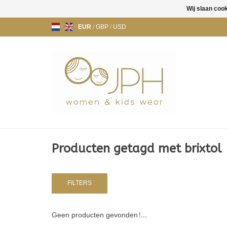
Wij slaan coo
EUR
/
GBP
/
USD
Producten getagd met brixtol
FILTERS
Geen producten gevonden!...