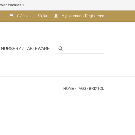
over cookies »
0 Artikelen - €0,00
Mijn account / Registreren
NURSERY / TABLEWARE
HOME
/
TAGS
/
BRIXTOL