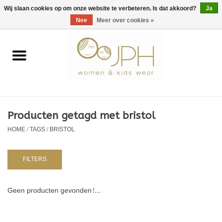
EUR
/
GBP
/
USD
0 Artikelen - €0,00
Wij slaan cookies op om onze website te verbeteren. Is dat akkoord?
Ja
Nee
Meer over cookies »
Home
SHOP BY BRAND
Dames
Producten getagd met bristol
HOME
/
TAGS
/
BRISTOL
Kids
Baby
FILTERS
NURSERY / TABLEWARE
Geen producten gevonden!...