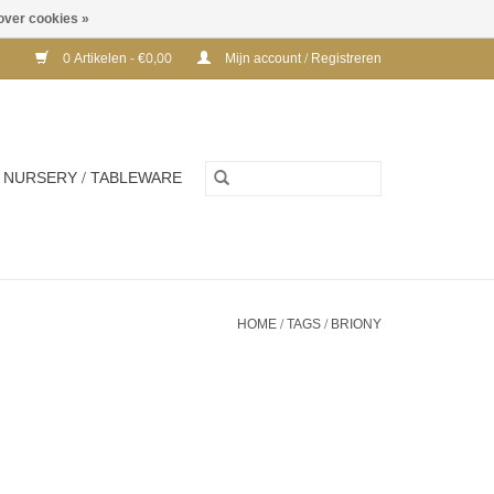
over cookies »
0 Artikelen - €0,00
Mijn account / Registreren
NURSERY / TABLEWARE
HOME
/
TAGS
/
BRIONY