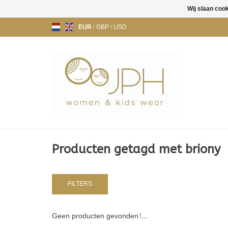
Wij slaan coo
EUR
/
GBP
/
USD
Producten getagd met briony
FILTERS
Geen producten gevonden!...