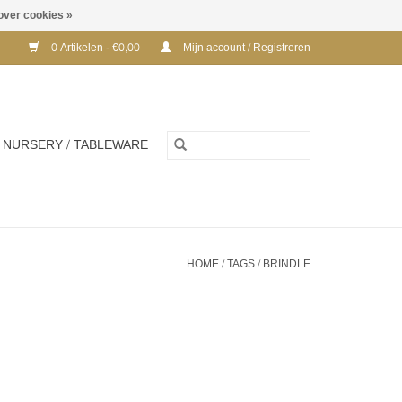
over cookies »
0 Artikelen - €0,00
Mijn account / Registreren
NURSERY / TABLEWARE
HOME
/
TAGS
/
BRINDLE