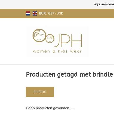
Wij slaan coo
EUR
/
GBP
/
USD
Producten getagd met brindle
FILTERS
Geen producten gevonden!...