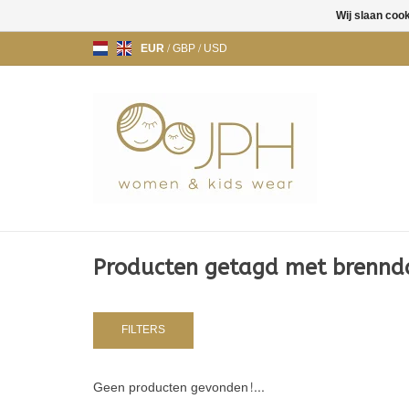
Wij slaan coo
EUR
/
GBP
/
USD
Producten getagd met brennd
FILTERS
Geen producten gevonden!...