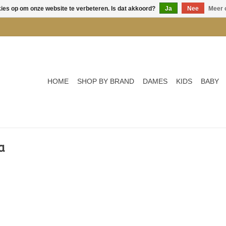
kies op om onze website te verbeteren. Is dat akkoord?
Ja
Nee
Meer 
HOME
SHOP BY BRAND
DAMES
KIDS
BABY
a