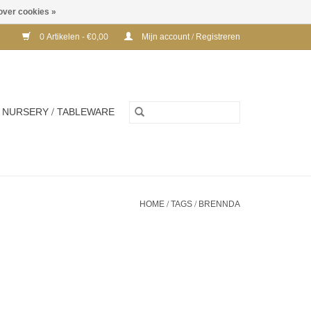
over cookies »
0 Artikelen - €0,00
Mijn account / Registreren
NURSERY / TABLEWARE
HOME
/
TAGS
/
BRENNDA