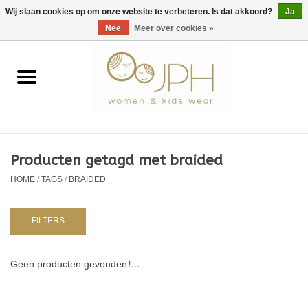
EUR
/
GBP
/
USD
0 Artikelen - €0,00
Wij slaan cookies op om onze website te verbeteren. Is dat akkoord?
Ja
Nee
Meer over cookies »
Home
SHOP BY BRAND
Dames
Producten getagd met braided
HOME
/
TAGS
/
BRAIDED
Kids
Baby
FILTERS
NURSERY / TABLEWARE
Geen producten gevonden!...