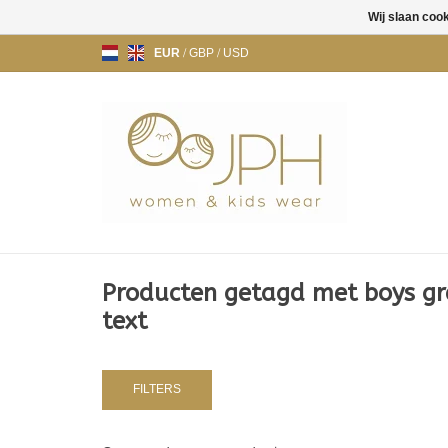
Wij slaan coo
EUR
/
GBP
/
USD
Producten getagd met boys gr
text
FILTERS