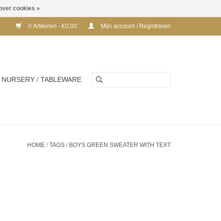
over cookies »
0 Artikelen - €0,00
Mijn account / Registreren
NURSERY / TABLEWARE
HOME
/
TAGS
/
BOYS GREEN SWEATER WITH TEXT