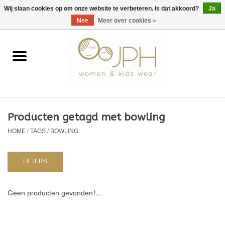
EUR
/
GBP
/
USD
0 Artikelen - €0,00
Wij slaan cookies op om onze website te verbeteren. Is dat akkoord?
Ja
Nee
Meer over cookies »
Home
SHOP BY BRAND
Dames
Producten getagd met bowling
HOME
/
TAGS
/
BOWLING
Kids
Baby
FILTERS
NURSERY / TABLEWARE
Geen producten gevonden!...