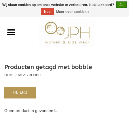
EUR
/
GBP
/
USD
0 Artikelen - €0,00
Wij slaan cookies op om onze website te verbeteren. Is dat akkoord?
Ja
Nee
Meer over cookies »
Home
SHOP BY BRAND
Dames
Producten getagd met bobble
HOME
/
TAGS
/
BOBBLE
Kids
Baby
FILTERS
NURSERY / TABLEWARE
Geen producten gevonden!...