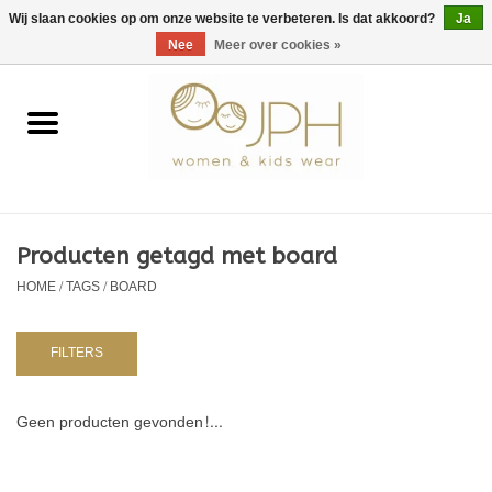
EUR
/
GBP
/
USD
0 Artikelen - €0,00
Wij slaan cookies op om onze website te verbeteren. Is dat akkoord?
Ja
Nee
Meer over cookies »
Home
SHOP BY BRAND
Dames
Producten getagd met board
HOME
/
TAGS
/
BOARD
Kids
Baby
FILTERS
NURSERY / TABLEWARE
Geen producten gevonden!...