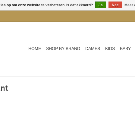
kies op om onze website te verbeteren. Is dat akkoord?
Ja
Nee
Meer 
HOME
SHOP BY BRAND
DAMES
KIDS
BABY
ant