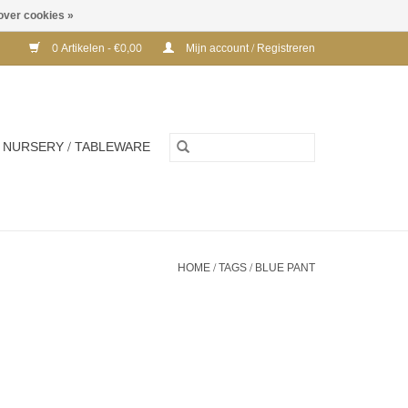
over cookies »
0 Artikelen - €0,00
Mijn account / Registreren
NURSERY / TABLEWARE
HOME
/
TAGS
/
BLUE PANT