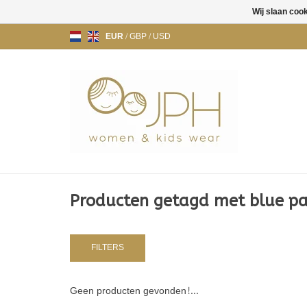
Wij slaan coo
EUR
/
GBP
/
USD
Producten getagd met blue p
FILTERS
Geen producten gevonden!...