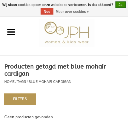
EUR
/
GBP
/
USD
0 Artikelen - €0,00
Wij slaan cookies op om onze website te verbeteren. Is dat akkoord?
Ja
Nee
Meer over cookies »
Home
SHOP BY BRAND
Dames
Producten getagd met blue mohair
cardigan
Kids
HOME
/
TAGS
/
BLUE MOHAIR CARDIGAN
Baby
FILTERS
NURSERY / TABLEWARE
Geen producten gevonden!...