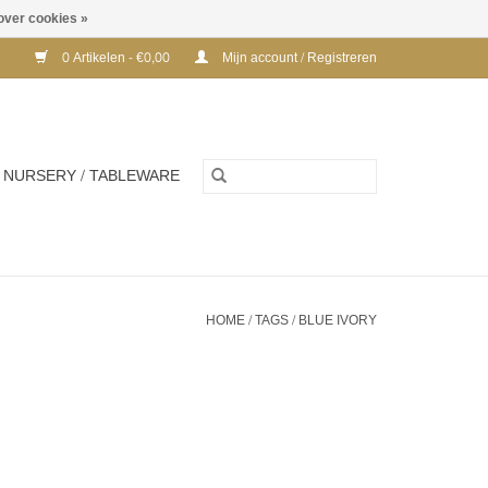
over cookies »
0 Artikelen - €0,00
Mijn account / Registreren
NURSERY / TABLEWARE
HOME
/
TAGS
/
BLUE IVORY