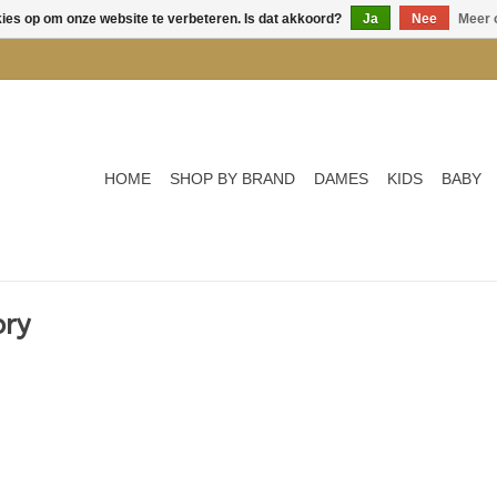
kies op om onze website te verbeteren. Is dat akkoord?
Ja
Nee
Meer 
HOME
SHOP BY BRAND
DAMES
KIDS
BABY
ory