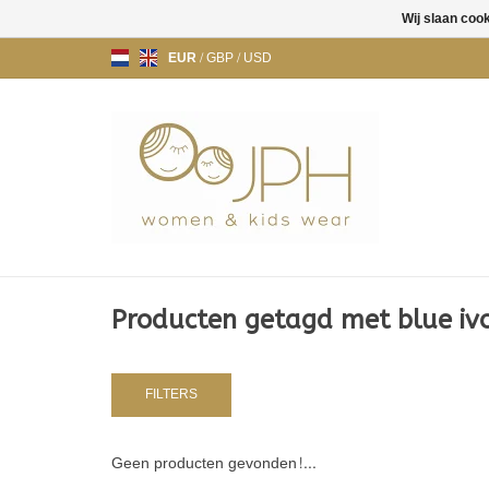
Wij slaan coo
EUR
/
GBP
/
USD
Producten getagd met blue iv
FILTERS
Geen producten gevonden!...