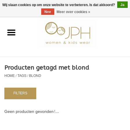
EUR
/
GBP
/
USD
0 Artikelen - €0,00
Wij slaan cookies op om onze website te verbeteren. Is dat akkoord?
Ja
Nee
Meer over cookies »
Home
SHOP BY BRAND
Dames
Producten getagd met blond
HOME
/
TAGS
/
BLOND
Kids
Baby
FILTERS
NURSERY / TABLEWARE
Geen producten gevonden!...